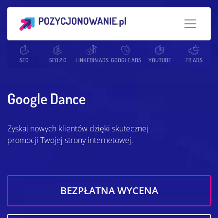
Strona główna
SEO
SEO 2.0
Słowniczek SEO
LINKEDIN ADS
GOOGLE ADS
Google Dance
YOUTUBE
FB ADS
Google Dance
Zyskaj nowych klientów dzięki skutecznej
promocji Twojej strony internetowej.
BEZPŁATNA WYCENA