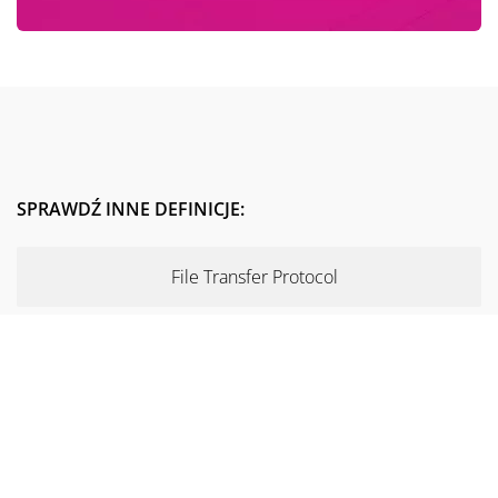
SPRAWDŹ INNE DEFINICJE:
File Transfer Protocol
Rich snippets
Googlebot
Audyt strony www