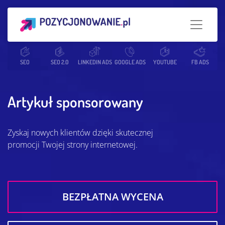
Strona główna
SEO
SEO 2.0
Słowniczek SEO
LINKEDIN ADS
GOOGLE ADS
Artykuł sponsorowany
YOUTUBE
FB ADS
Artykuł sponsorowany
Zyskaj nowych klientów dzięki skutecznej
promocji Twojej strony internetowej.
BEZPŁATNA WYCENA