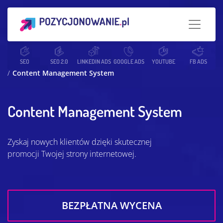
Strona główna
SEO
SEO 2.0
Słowniczek SEO
LINKEDIN ADS
GOOGLE ADS
YOUTUBE
FB ADS
Content Management System
Content Management System
Zyskaj nowych klientów dzięki skutecznej
promocji Twojej strony internetowej.
BEZPŁATNA WYCENA