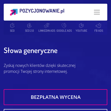
Strona główna
SEO
SEO 2.0
Słowniczek SEO
LINKEDIN ADS
GOOGLE ADS
Słowa generyczne
YOUTUBE
FB ADS
Słowa generyczne
Zyskaj nowych klientów dzięki skutecznej
promocji Twojej strony internetowej.
BEZPŁATNA WYCENA