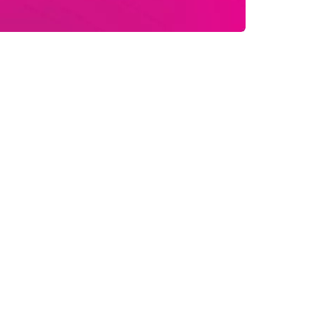
Feed produktowy
Marker danych