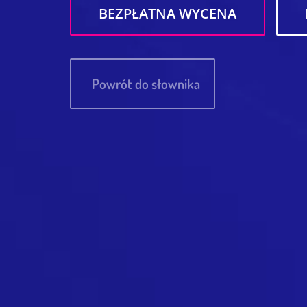
BEZPŁATNA WYCENA
Powrót do słownika