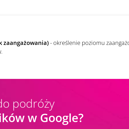
k zaangażowania)
- określenie poziomu zaangaż
.
do podróży
ników w Google?