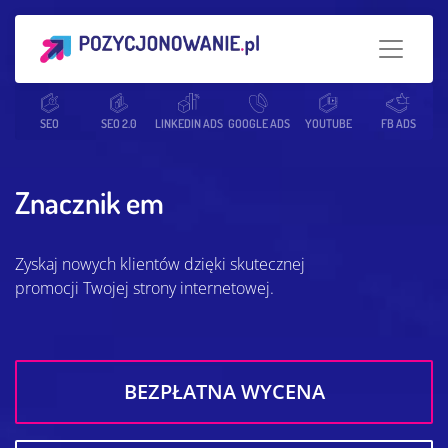
Strona główna
SEO
SEO 2.0
Słowniczek SEO
LINKEDIN ADS
GOOGLE ADS
Znacznik em
YOUTUBE
FB ADS
Znacznik em
Zyskaj nowych klientów dzięki skutecznej
promocji Twojej strony internetowej.
BEZPŁATNA WYCENA