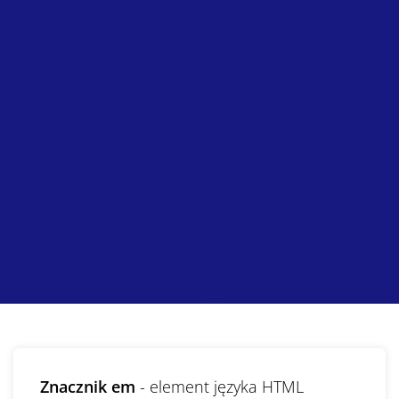
Znacznik em
- element języka HTML