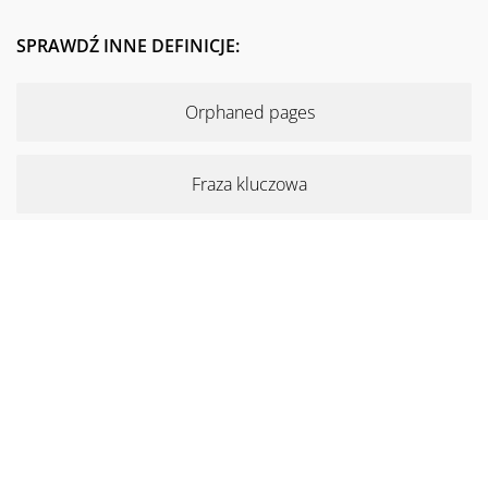
SPRAWDŹ INNE DEFINICJE:
Orphaned pages
Fraza kluczowa
Google PageSpeed Insights
Hreflang
Ruch organiczny
Backlog