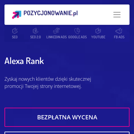
Strona główna
SEO
SEO 2.0
Słowniczek SEO
LINKEDIN ADS
GOOGLE ADS
Alexa Rank
YOUTUBE
FB ADS
Alexa Rank
Zyskaj nowych klientów dzięki skutecznej
promocji Twojej strony internetowej.
BEZPŁATNA WYCENA