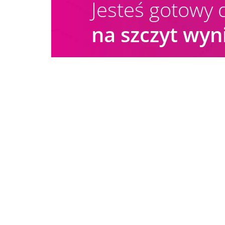
Jesteś gotowy 
na szczyt wy
SPRAWDŹ INNE DEFINICJE:
Audyt strony www