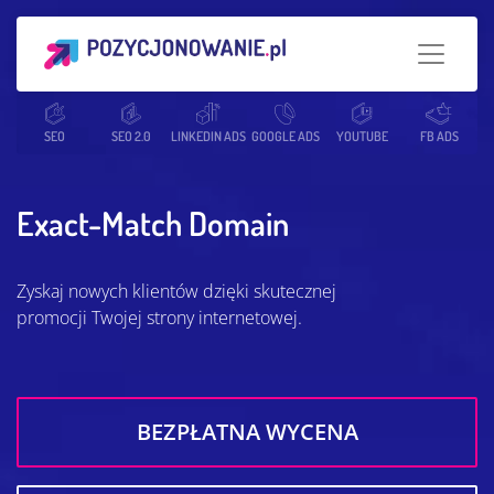
Strona główna
SEO
SEO 2.0
Słowniczek SEO
LINKEDIN ADS
GOOGLE ADS
Exact-Match Domain
YOUTUBE
FB ADS
Exact-Match Domain
Zyskaj nowych klientów dzięki skutecznej
promocji Twojej strony internetowej.
BEZPŁATNA WYCENA