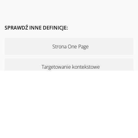
SPRAWDŹ INNE DEFINICJE:
Strona One Page
Targetowanie kontekstowe
Paragraf 31
Disavow Tool
Moderator forum