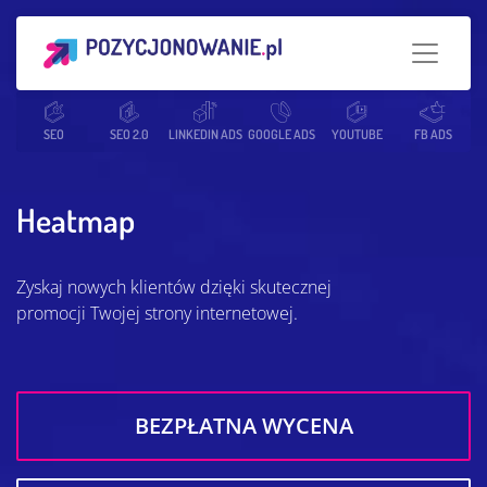
Strona główna
SEO
SEO 2.0
Słowniczek SEO
LINKEDIN ADS
GOOGLE ADS
Heatmap
YOUTUBE
FB ADS
Heatmap
Zyskaj nowych klientów dzięki skutecznej
promocji Twojej strony internetowej.
BEZPŁATNA WYCENA