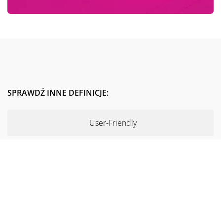
SPRAWDŹ INNE DEFINICJE:
User-Friendly
Click-Through Rate
Yoast SEO
Artykuł sponsorowany