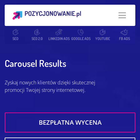
Strona główna
SEO
SEO 2.0
Słowniczek SEO
LINKEDIN ADS
GOOGLE ADS
Carousel Results
YOUTUBE
FB ADS
Carousel Results
Zyskaj nowych klientów dzięki skutecznej
promocji Twojej strony internetowej.
BEZPŁATNA WYCENA