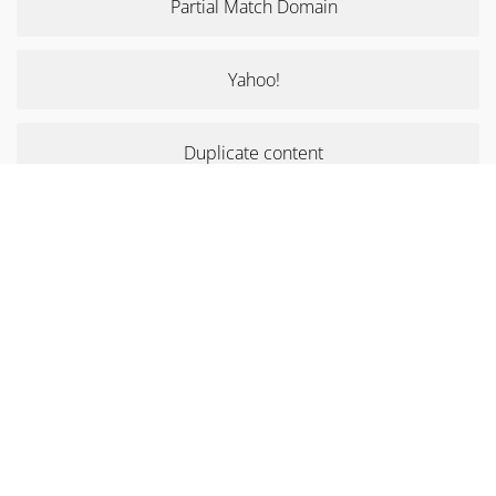
Partial Match Domain
Yahoo!
Duplicate content
Doorway page
Negative keywords
Cost Per Click
Progressive Web App