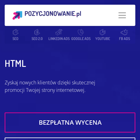
Strona główna
SEO
SEO 2.0
Słowniczek SEO
LINKEDIN ADS
GOOGLE ADS
HTML
YOUTUBE
FB ADS
HTML
Zyskaj nowych klientów dzięki skutecznej
promocji Twojej strony internetowej.
BEZPŁATNA WYCENA