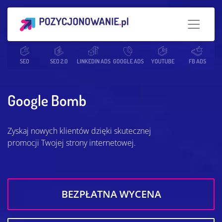
Strona główna
SEO
SEO 2.0
Słowniczek SEO
LINKEDIN ADS
GOOGLE ADS
Google Bomb
YOUTUBE
FB ADS
Google Bomb
Zyskaj nowych klientów dzięki skutecznej
promocji Twojej strony internetowej.
BEZPŁATNA WYCENA