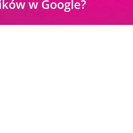
ników w Google?
Fresh Site Bonus
Google Ads