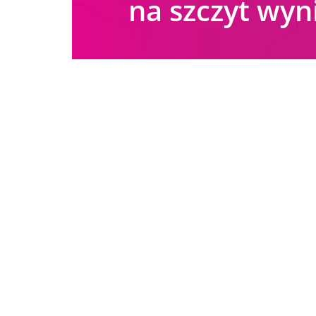
na szczyt wy
SPRAWDŹ INNE DEFINICJE:
SMO
Homepage