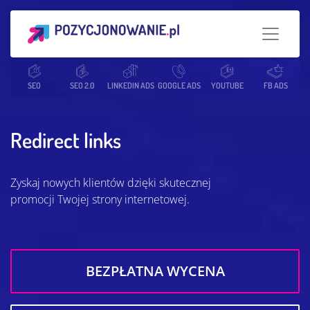
Strona główna
SEO
SEO 2.0
Słowniczek SEO
LINKEDIN ADS
GOOGLE ADS
Redirect links
YOUTUBE
FB ADS
Redirect links
Zyskaj nowych klientów dzięki skutecznej
promocji Twojej strony internetowej.
BEZPŁATNA WYCENA