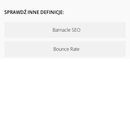
SPRAWDŹ INNE DEFINICJE:
Barnacle SEO
Bounce Rate
Copywriting
Traffic
Responsywna strona
Key Performance Indicators