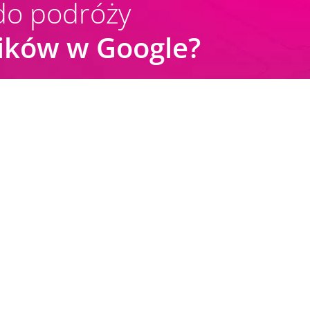
do podróży
ników w Google?
Stopwords