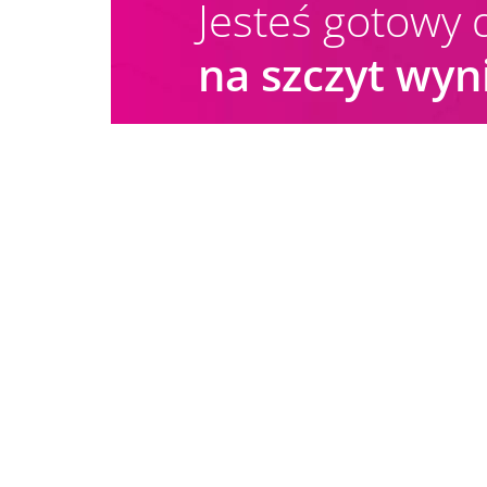
Jesteś gotowy 
na szczyt wy
SPRAWDŹ INNE DEFINICJE:
Dynamic Content